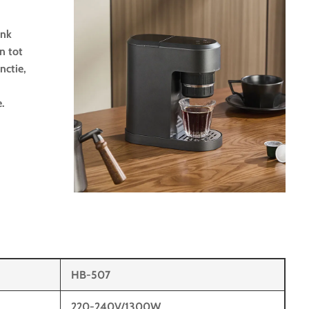
ank
n tot
nctie,
e.
HB-507
220-240V/1300W