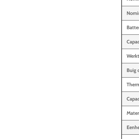
Nomin
Batter
Capac
Werkt
Buig 
Ther
Capac
Mater
Eenhe