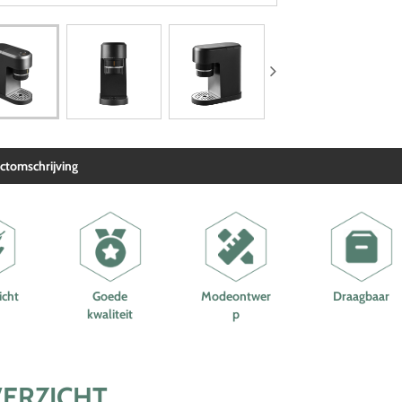
ctomschrijving
icht
Goede
Modeontwer
Draagbaar
kwaliteit
p
ERZICHT