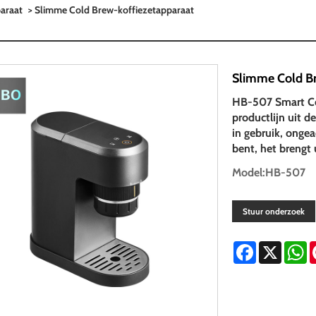
araat
> Slimme Cold Brew-koffiezetapparaat
Slimme Cold Br
HB-507 Smart Col
productlijn uit d
in gebruik, ongea
bent, het brengt 
Model:HB-507
Stuur onderzoek
Facebook
X
W