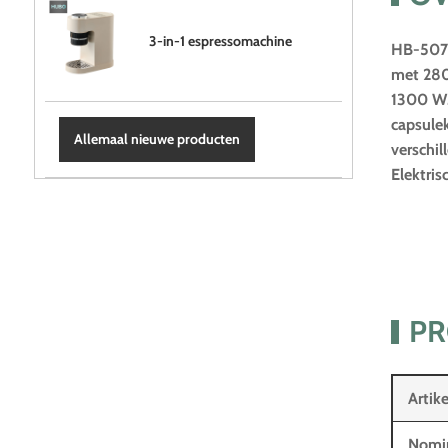
3-in-1 espressomachine
HB-507 
met 280
1300 W. 
capsulek
Allemaal nieuwe producten
verschil
Elektris
PR
Arti
Nomin