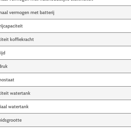
aal vermogen met batterij
ijcapaciteit
iteit koffiekracht
ijd
druk
mostaat
iteit watertank
iaal watertank
idsgrootte