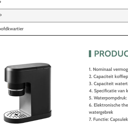
P
P
ofdkwartier
PRODUC
1. Nominaal vermo
2. Capaciteit koffie
3. Capaciteit water
4. Specificatie van
5. Waterpompdruk: 
6. Elektronische th
watergebrek
7. Functie: Capsule