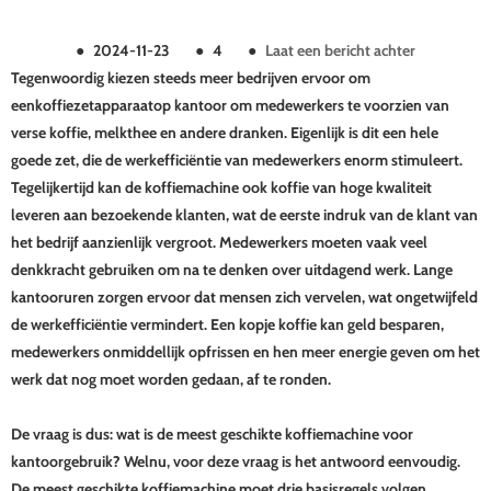
●
2024-11-23
●
4
●
Laat een bericht achter
Tegenwoordig kiezen steeds meer bedrijven ervoor om
een
koffiezetapparaat
op kantoor om medewerkers te voorzien van
verse koffie, melkthee en andere dranken. Eigenlijk is dit een hele
goede zet, die de werkefficiëntie van medewerkers enorm stimuleert.
Tegelijkertijd kan de koffiemachine ook koffie van hoge kwaliteit
leveren aan bezoekende klanten, wat de eerste indruk van de klant van
het bedrijf aanzienlijk vergroot. Medewerkers moeten vaak veel
denkkracht gebruiken om na te denken over uitdagend werk. Lange
kantooruren zorgen ervoor dat mensen zich vervelen, wat ongetwijfeld
de werkefficiëntie vermindert. Een kopje koffie kan geld besparen,
medewerkers onmiddellijk opfrissen en hen meer energie geven om het
werk dat nog moet worden gedaan, af te ronden.
De vraag is dus: wat is de meest geschikte koffiemachine voor
kantoorgebruik? Welnu, voor deze vraag is het antwoord eenvoudig.
De meest geschikte koffiemachine moet drie basisregels volgen,