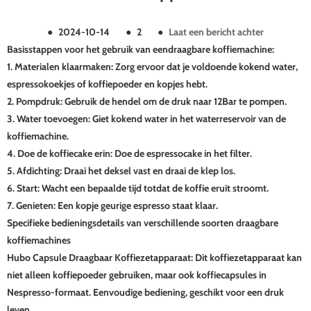
●
2024-10-14
●
2
●
Laat een bericht achter
‌Basisstappen voor het gebruik van een
draagbare koffiemachine‌
:
‌1. Materialen klaarmaken‌: Zorg ervoor dat je voldoende kokend water,
espressokoekjes of koffiepoeder en kopjes hebt.
2. Pompdruk‌: Gebruik de hendel om de druk naar 12Bar te pompen.
‌3. Water toevoegen‌: Giet kokend water in het waterreservoir van de
koffiemachine.
4. Doe de koffiecake‌ erin: Doe de espressocake in het filter.
5. Afdichting‌: Draai het deksel vast en draai de klep los.
6. Start‌: Wacht een bepaalde tijd totdat de koffie eruit stroomt.
7. Genieten‌: Een kopje geurige espresso staat klaar.
Specifieke bedieningsdetails van verschillende soorten draagbare
koffiemachines
Hubo Capsule Draagbaar Koffiezetapparaat: Dit koffiezetapparaat kan
niet alleen koffiepoeder gebruiken, maar ook koffiecapsules in
Nespresso-formaat. Eenvoudige bediening, geschikt voor een druk
leven.