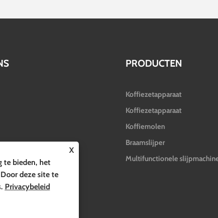
NS
PRODUCTEN
Koffiezetapparaat
Koffiezetapparaat
Koffiemolen
Braamslijper
X
Multifunctionele slijpmachin
 te bieden, het
 Door deze site te
s.
Privacybeleid
echten voorbehouden.