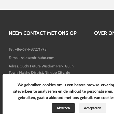
NEEM CONTACT MET ONS OP
OVER O
Tel: +86-574-87271973
E-mail: sales@nb-hubo.com
Adres: Ouchi Future Wisdom Park, Gulin
Town, Haishu District, Ningbo City, de
provincie Zhejiang, China
We gebruiken cookies om u een betere browse-ervaring
siteverkeer te analyseren en de inhoud te personaliseren.
gebruiken, gaat u akkoord met ons gebruik van cookie
Afwijzen
Accepteren
Copyright © 2024 Ningbo Hubo Electrical Appliance Co., Ltd. Alle r