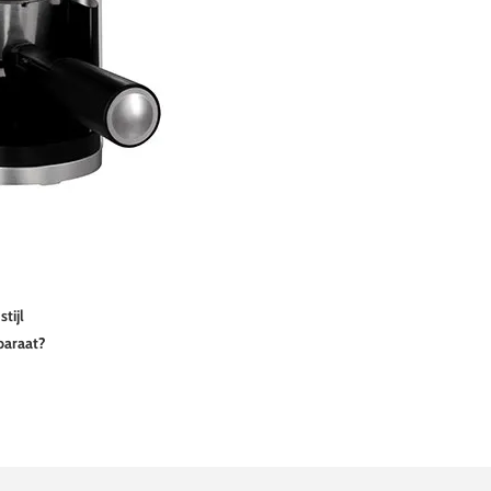
tijl
paraat?