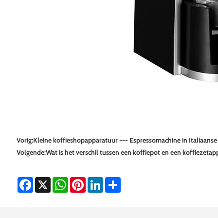
Vorig:
Kleine koffieshopapparatuur --- Espressomachine in Italiaanse s
Volgende:
Wat is het verschil tussen een koffiepot en een koffiezetap
Facebook
X
WhatsApp
Pinterest
LinkedIn
Share