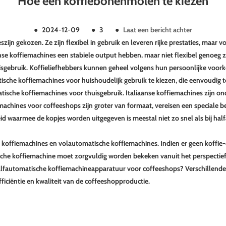
Hoe een koffiebonenmolen te kiezen
●
2024-12-09
●
3
●
Laat een bericht achter
es
zijn gekozen. Ze zijn flexibel in gebruik en leveren rijke prestaties, maa
nse koffiemachines een stabiele output hebben, maar niet flexibel genoeg zi
sgebruik. Koffieliefhebbers kunnen geheel volgens hun persoonlijke voor
che koffiemachines voor huishoudelijk gebruik te kiezen, die eenvoudig 
tische koffiemachines voor thuisgebruik. Italiaanse koffiemachines zijn o
achines voor coffeeshops zijn groter van formaat, vereisen een speciale 
id waarmee de kopjes worden uitgegeven is meestal niet zo snel als bij hal
offiemachines en volautomatische koffiemachines. Indien er geen koffie-op
che koffiemachine moet zorgvuldig worden bekeken vanuit het perspectief v
alfautomatische koffiemachineapparatuur voor coffeeshops? Verschillende
ficiëntie en kwaliteit van de coffeeshopproductie.