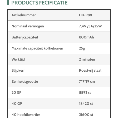
PRODUCTSPECIFICATIE
Artikelnummer
HB-988
Nominaal vermogen
7,4V /3A/25W
Batterijcapaciteit
800mAh
Maximale capaciteit koffiebonen
25g
Werktijd
2 minuten
Slijpkern
Roestvrij staal
Eenheidsgrootte
7*7*19 cm
20 GP
8892 st
40 GP
18420 st
40 hoofdkwartier
21600 st