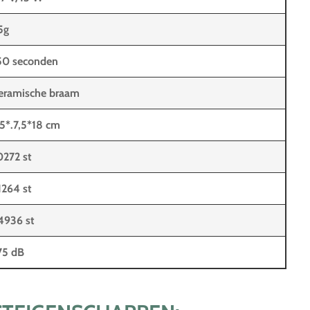
5g
50 seconden
eramische braam
,5*.7,5*18 cm
0272 st
1264 st
4936 st
75 dB