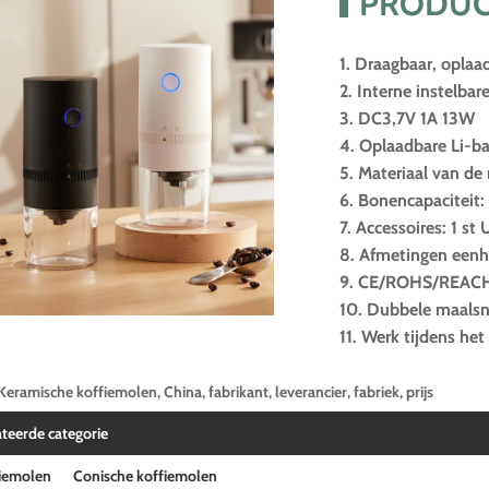
PRODUC
1. Draagbaar, oplaa
2. Interne instelbar
3. DC3,7V 1A 13W
4. Oplaadbare Li-ba
5. Materiaal van de
6. Bonencapaciteit:
7. Accessoires: 1 st 
8. Afmetingen eenh
9. CE/ROHS/REAC
10. Dubbele maalsn
11. Werk tijdens he
Keramische koffiemolen, China, fabrikant, leverancier, fabriek, prijs
ateerde categorie
fiemolen
Conische koffiemolen