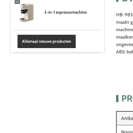
3-in-1 espressomachine
HB-985,
maakt ge
machine
maalker
Allemaal nieuwe producten
ongevee
ABS-behu
PR
Arti
Nomi