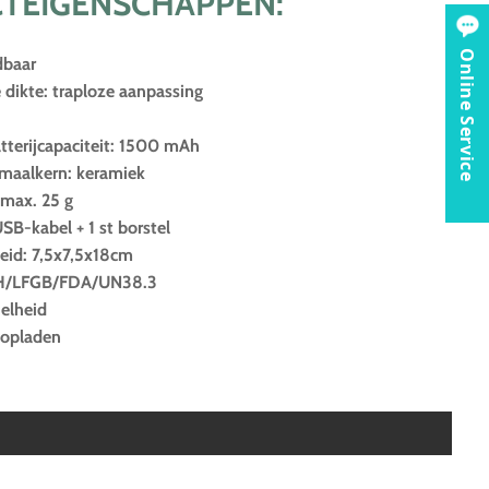
TEIGENSCHAPPEN:
Online Service
dbaar
e dikte: traploze aanpassing
tterijcapaciteit: 1500 mAh
 maalkern: keramiek
 max. 25 g
USB-kabel + 1 st borstel
eid: 7,5x7,5x18cm
H/LFGB/FDA/UN38.3
elheid
t opladen