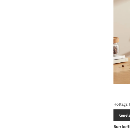
Hottags: 
Gerel
Burr kof