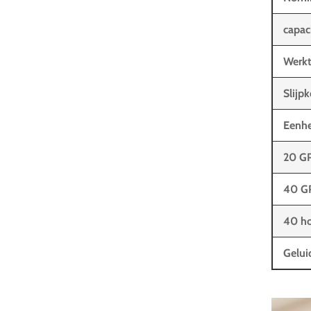
capac
Werkt
Slijp
Eenhe
20 G
40 G
40 ho
Gelui