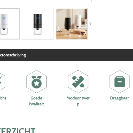
ctomschrijving
icht
Goede
Modeontwer
Draagbaar
kwaliteit
p
ERZICHT