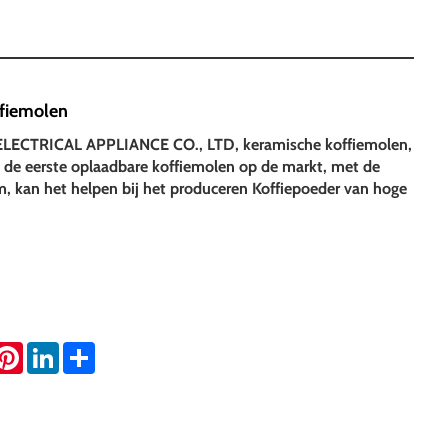
ffiemolen
ECTRICAL APPLIANCE CO., LTD, keramische koffiemolen,
de eerste oplaadbare koffiemolen op de markt, met de
, kan het helpen bij het produceren Koffiepoeder van hoge
hatsApp
Pinterest
LinkedIn
Share