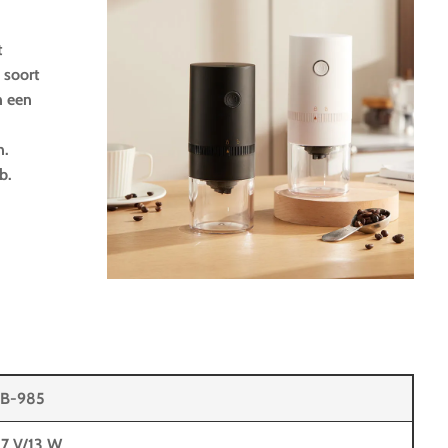
t
 soort
n een
n.
b.
B-985
,7 V/13 W