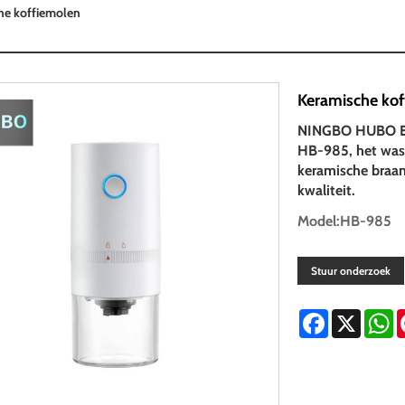
he koffiemolen
Keramische ko
NINGBO HUBO EL
HB-985, het was 
keramische braam
kwaliteit.
Model:HB-985
Stuur onderzoek
Facebook
X
W