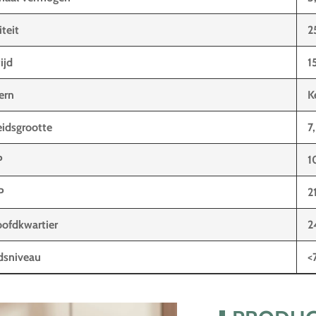
iteit
2
ijd
1
kern
K
idsgrootte
7
P
1
P
2
ofdkwartier
2
dsniveau
<