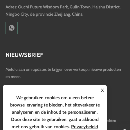
Adres: Ouchi Future Wisdom Park, Gulin Town, Haishu District,
Ningbo City, de provincie Zhejiang, China
NIEUWSBRIEF
Meld u aan om updates te krijgen over verkoop, nieuwe producten
en meer.
X
We gebruiken cookies om u een betere
browse-ervaring te bieden, het siteverkeer te
analyseren en de inhoud te personaliseren.
Door deze site te gebruiken, gaat u akkoord
Copyright © 2024 Ningbo Hubo Electrical Appliance Co., Ltd. Alle rechten
met ons gebruik van cookies.
Privacybeleid